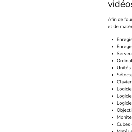
vidéo
Afin de fou
et de matér
Enregi
Enregi
Serveu
Ordina
Unités
Sélecte
Clavier
Logicie
Logicie
Logicie
Objecti
Monite
Cubes d
Matérie