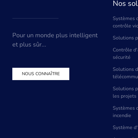
Nos sol
Systèmes d
contrôle vi
Pour un monde plus intelligent
Solutions 
et plus sûr...
Contrôle d
sécurité
Solutions 
NOUS CONNAÎTRE
télécommun
Solutions p
les projets
Systèmes d
incendie
Système d'a