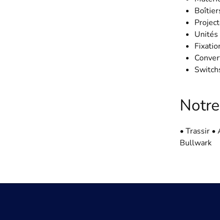
Boîtier
Project
Unités 
Fixatio
Convert
Switch
Notre
• Trassir 
Bullwark