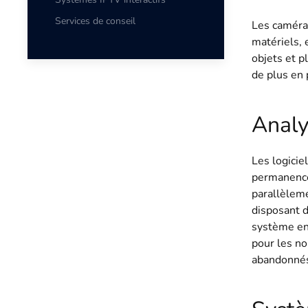
Services de conseil
Les caméras
matériels, 
objets et p
de plus en 
Analy
Les logicie
permanence 
parallèleme
disposant d
système en 
pour les no
abandonnés 