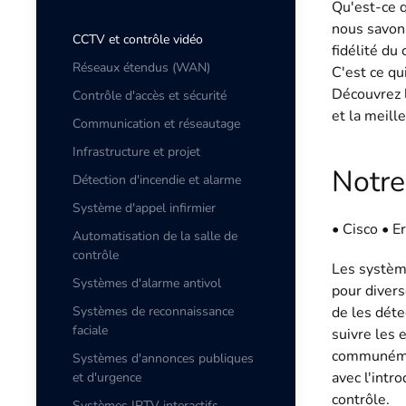
Qu'est-ce q
nous savons
CCTV et contrôle vidéo
fidélité du 
Réseaux étendus (WAN)
C'est ce qu
Découvrez l
Contrôle d'accès et sécurité
et la meill
Communication et réseautage
Infrastructure et projet
Notre
Détection d'incendie et alarme
Système d'appel infirmier
• Cisco • E
Automatisation de la salle de
contrôle
Les systèm
Systèmes d'alarme antivol
pour divers
Systèmes de reconnaissance
de les déte
faciale
suivre les 
communémen
Systèmes d'annonces publiques
avec l'intr
et d'urgence
contrôle.
Systèmes IPTV interactifs