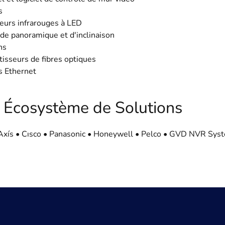
s
eurs infrarouges à LED
de panoramique et d'inclinaison
ns
isseurs de fibres optiques
s Ethernet
 Écosystème de Solutions
• Axís • Cısco • Panasonic • Honeywell • Pelco • GVD NVR Sys